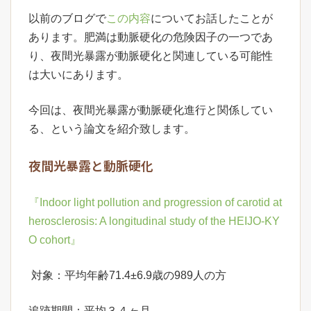
以前のブログで
この内容
についてお話したことが
あります。肥満は動脈硬化の危険因子の一つであ
り、夜間光暴露が動脈硬化と関連している可能性
は大いにあります。
今回は、夜間光暴露が動脈硬化進行と関係してい
る、という論文を紹介致します。
夜間光暴露と動脈硬化
『Indoor light pollution and progression of carotid at
herosclerosis: A longitudinal study of the HEIJO-KY
O cohort』
対象：平均年齢71.4±6.9歳の989人の方
追跡期間：平均３４ヶ月