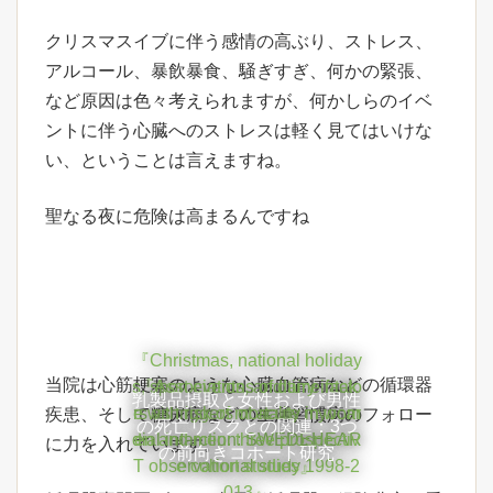
クリスマスイブに伴う感情の高ぶり、ストレス、
アルコール、暴飲暴食、騒ぎすぎ、何かの緊張、
など原因は色々考えられますが、何かしらのイベ
ントに伴う心臓へのストレスは軽く見てはいけな
い、ということは言えますね。
聖なる夜に危険は高まるんですね
『Christmas, national holiday
当院は心筋梗塞のような心臓血管病などの循環器
s, sport events, and time facto
『Associations of dairy intak
乳製品摂取と女性および男性
rs as triggers of acute myocar
e with risk of mortality in wom
疾患、そして糖尿病などの生活習慣病のフォロー
の死亡リスクとの関連：3つ
dial infarction: SWEDEHEAR
en and men: three prospectiv
に力を入れています。
の前向きコホート研究
T observational study 1998-2
e cohort studies』
013』