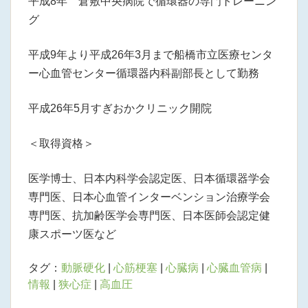
平成8年 倉敷中央病院で循環器の専門トレーニン
グ
平成9年より平成26年3月まで船橋市立医療センタ
ー心血管センター循環器内科副部長として勤務
平成26年5月すぎおかクリニック開院
＜取得資格＞
医学博士、日本内科学会認定医、日本循環器学会
専門医、日本心血管インターベンション治療学会
専門医、抗加齢医学会専門医、日本医師会認定健
康スポーツ医など
タグ：
動脈硬化
|
心筋梗塞
|
心臓病
|
心臓血管病
|
情報
|
狭心症
|
高血圧