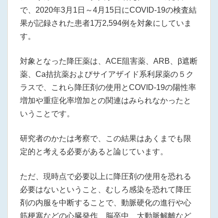
で、2020年3月1日～4月15日にCOVID-19の検査結
果が記録された患者1万2,594例を対象にしていま
す。
対象となった降圧薬は、ACE阻害薬、ARB、β遮断
薬、Ca拮抗薬およびサイアザイド系利尿薬の５ク
ラスで、これら降圧剤の使用とCOVID-19の陽性率
増加や重症化率増加との関連はみられなかったと
いうことです。
研究者のかたは考察で、この結果はあくまでも限
定的と考える必要があると論じています。
ただ、現時点で必要以上に降圧剤の使用を恐れる
必要はないということ、むしろ感染を恐れて降圧
剤の内服を中断することで、動脈硬化の進行や心
筋梗塞などの心臓発作、脳卒中、大動脈解離など