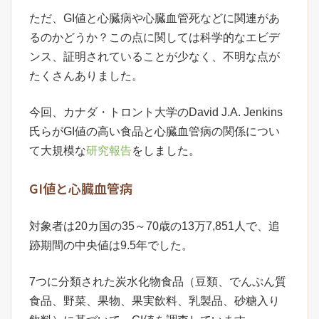
ただ、GI値と心臓病や心臓血管死などに関連があ
るのかどうか？この点に関しては科学的なエビデ
ンス、証明されていることが少なく、不明な点が
たくさんありました。
今回、カナダ・トロント大学のDavid J.A. Jenkins
氏らがGI値の高い食品と心臓血管病の関係につい
て大規模な
研究報告
をしました。
GI値と心臓血管病
対象者は20カ国の35～70歳の13万7,851人で、追
跡期間の中央値は9.5年でした。
7つに分類された炭水化物食品（豆類、でんぷん質
食品、野菜、果物、果実飲料、乳製品、砂糖入り