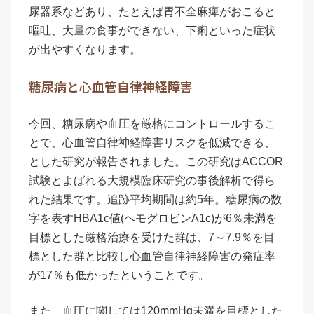
尿器系などあり、たとえば胃不全麻痺がおこると
嘔吐、大量の食事ができない、下痢といった症状
が出やすくなります。
糖尿病と心血管自律神経障害
今回、糖尿病や血圧を厳格にコントロールするこ
とで、心血管自律神経障害リスクを低減できる、
とした研究が報告されました。この研究はACCOR
試験とよばれる大規模臨床研究の事後解析で得ら
れた結果です。追跡平均期間は約5年。糖尿病の数
字を表すHBA1c値(ヘモグロビンA1c)が6％未満を
目標とした厳格治療を受けた群は、7～7.9％を目
標とした群と比較し心血管自律神経障害の発症率
が17％も低かったということです。
また、血圧に関しては120mmHg未満を目標とした