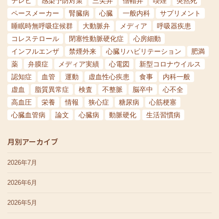
テレビ
感染予防対策
三尖弁
僧帽弁
喫煙
突然死
ペースメーカー
腎臓病
心臓
一般内科
サプリメント
睡眠時無呼吸症候群
大動脈弁
メディア
呼吸器疾患
コレステロール
閉塞性動脈硬化症
心房細動
インフルエンザ
禁煙外来
心臓リハビリテーション
肥満
薬
弁膜症
メディア実績
心電図
新型コロナウイルス
認知症
血管
運動
虚血性心疾患
食事
内科一般
虚血
脂質異常症
検査
不整脈
脳卒中
心不全
高血圧
栄養
情報
狭心症
糖尿病
心筋梗塞
心臓血管病
論文
心臓病
動脈硬化
生活習慣病
月別アーカイブ
2026年7月
2026年6月
2026年5月