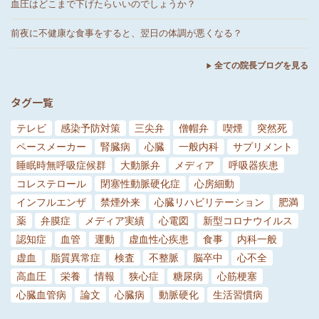
血圧はどこまで下げたらいいのでしょうか？
前夜に不健康な食事をすると、翌日の体調が悪くなる？
全ての院長ブログを見る
タグ一覧
テレビ
感染予防対策
三尖弁
僧帽弁
喫煙
突然死
ペースメーカー
腎臓病
心臓
一般内科
サプリメント
睡眠時無呼吸症候群
大動脈弁
メディア
呼吸器疾患
コレステロール
閉塞性動脈硬化症
心房細動
インフルエンザ
禁煙外来
心臓リハビリテーション
肥満
薬
弁膜症
メディア実績
心電図
新型コロナウイルス
認知症
血管
運動
虚血性心疾患
食事
内科一般
虚血
脂質異常症
検査
不整脈
脳卒中
心不全
高血圧
栄養
情報
狭心症
糖尿病
心筋梗塞
心臓血管病
論文
心臓病
動脈硬化
生活習慣病