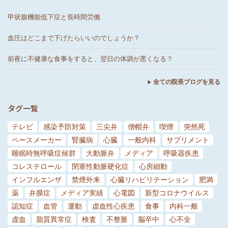
甲状腺機能低下症と長時間労働
血圧はどこまで下げたらいいのでしょうか？
前夜に不健康な食事をすると、翌日の体調が悪くなる？
全ての院長ブログを見る
タグ一覧
テレビ
感染予防対策
三尖弁
僧帽弁
喫煙
突然死
ペースメーカー
腎臓病
心臓
一般内科
サプリメント
睡眠時無呼吸症候群
大動脈弁
メディア
呼吸器疾患
コレステロール
閉塞性動脈硬化症
心房細動
インフルエンザ
禁煙外来
心臓リハビリテーション
肥満
薬
弁膜症
メディア実績
心電図
新型コロナウイルス
認知症
血管
運動
虚血性心疾患
食事
内科一般
虚血
脂質異常症
検査
不整脈
脳卒中
心不全