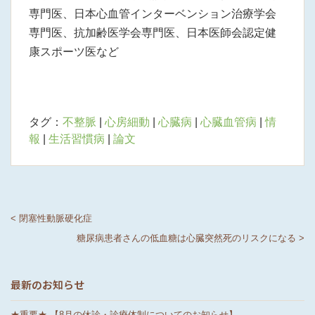
専門医、日本心血管インターベンション治療学会
専門医、抗加齢医学会専門医、日本医師会認定健
康スポーツ医など
タグ：
不整脈
|
心房細動
|
心臓病
|
心臓血管病
|
情
報
|
生活習慣病
|
論文
< 閉塞性動脈硬化症
糖尿病患者さんの低血糖は心臓突然死のリスクになる >
最新のお知らせ
★重要★ 【8月の休診・診療体制についてのお知らせ】