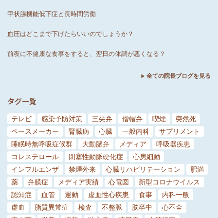
甲状腺機能低下症と長時間労働
血圧はどこまで下げたらいいのでしょうか？
前夜に不健康な食事をすると、翌日の体調が悪くなる？
全ての院長ブログを見る
タグ一覧
テレビ
感染予防対策
三尖弁
僧帽弁
喫煙
突然死
ペースメーカー
腎臓病
心臓
一般内科
サプリメント
睡眠時無呼吸症候群
大動脈弁
メディア
呼吸器疾患
コレステロール
閉塞性動脈硬化症
心房細動
インフルエンザ
禁煙外来
心臓リハビリテーション
肥満
薬
弁膜症
メディア実績
心電図
新型コロナウイルス
認知症
血管
運動
虚血性心疾患
食事
内科一般
虚血
脂質異常症
検査
不整脈
脳卒中
心不全