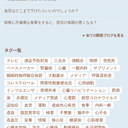
血圧はどこまで下げたらいいのでしょうか？
前夜に不健康な食事をすると、翌日の体調が悪くなる？
全ての院長ブログを見る
タグ一覧
テレビ
感染予防対策
三尖弁
僧帽弁
喫煙
突然死
ペースメーカー
腎臓病
心臓
一般内科
サプリメント
睡眠時無呼吸症候群
大動脈弁
メディア
呼吸器疾患
コレステロール
閉塞性動脈硬化症
心房細動
インフルエンザ
禁煙外来
心臓リハビリテーション
肥満
薬
弁膜症
メディア実績
心電図
新型コロナウイルス
認知症
血管
運動
虚血性心疾患
食事
内科一般
虚血
脂質異常症
検査
不整脈
脳卒中
心不全
高血圧
栄養
情報
狭心症
糖尿病
心筋梗塞
心臓血管病
論文
心臓病
動脈硬化
生活習慣病