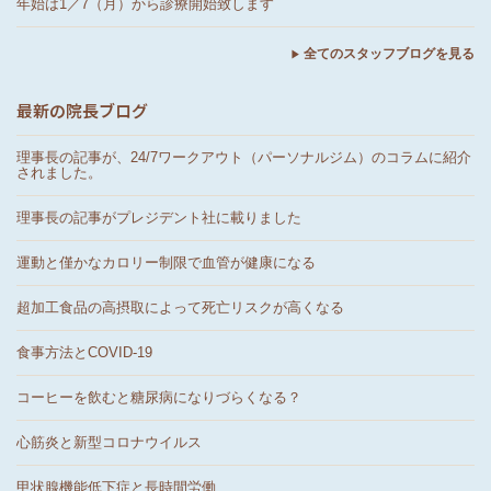
年始は1／7（月）から診療開始致します
全てのスタッフブログを見る
最新の院長ブログ
理事長の記事が、24/7ワークアウト（パーソナルジム）のコラムに紹介
されました。
理事長の記事がプレジデント社に載りました
運動と僅かなカロリー制限で血管が健康になる
超加工食品の高摂取によって死亡リスクが高くなる
食事方法とCOVID-19
コーヒーを飲むと糖尿病になりづらくなる？
心筋炎と新型コロナウイルス
甲状腺機能低下症と長時間労働