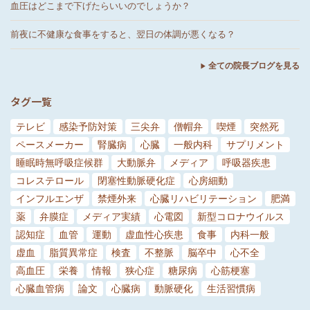
血圧はどこまで下げたらいいのでしょうか？
前夜に不健康な食事をすると、翌日の体調が悪くなる？
全ての院長ブログを見る
タグ一覧
テレビ
感染予防対策
三尖弁
僧帽弁
喫煙
突然死
ペースメーカー
腎臓病
心臓
一般内科
サプリメント
睡眠時無呼吸症候群
大動脈弁
メディア
呼吸器疾患
コレステロール
閉塞性動脈硬化症
心房細動
インフルエンザ
禁煙外来
心臓リハビリテーション
肥満
薬
弁膜症
メディア実績
心電図
新型コロナウイルス
認知症
血管
運動
虚血性心疾患
食事
内科一般
虚血
脂質異常症
検査
不整脈
脳卒中
心不全
高血圧
栄養
情報
狭心症
糖尿病
心筋梗塞
心臓血管病
論文
心臓病
動脈硬化
生活習慣病