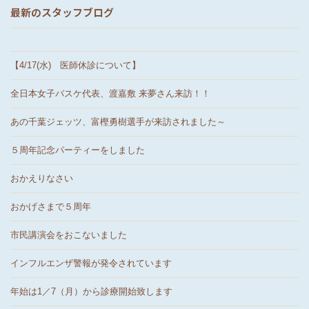
最新のスタッフブログ
【4/17(水) 医師休診について】
全日本女子バスケ代表、渡嘉敷 来夢さん来訪！！
あの千葉ジェッツ、富樫勇樹選手が来訪されました～
５周年記念パーティーをしました
おかえりなさい
おかげさまで５周年
市民講演会をおこないました
インフルエンザ警報が発令されています
年始は1／7（月）から診療開始致します