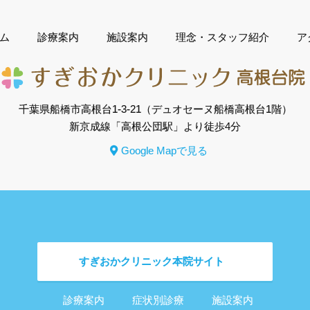
ム
診療案内
施設案内
理念・スタッフ紹介
ア
千葉県船橋市高根台1-3-21
（デュオセーヌ船橋高根台1階）
新京成線「高根公団駅」より徒歩4分
Google Mapで見る
すぎおかクリニック
本院サイト
診療案内
症状別診療
施設案内