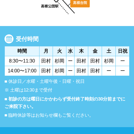
受付時間
時間
月
火
水
木
金
土
日祝
8:30〜11:30
田村
杉岡
ー
田村
田村
杉岡
ー
14:00〜17:00
田村
杉岡
ー
田村
田村
ー
ー
■ 休診日／水曜・土曜午後・日曜・祝日
※ 土曜は12:30まで受付
■ 初診の方は曜日にかかわらず受付終了時刻の30分前までに
ご来院下さい。
■ 臨時休診等はお知らせ欄もご覧ください。