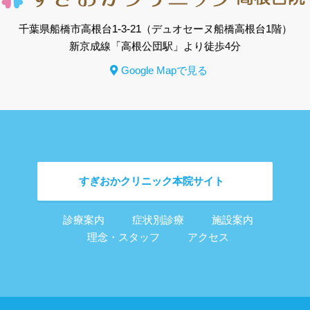
千葉県船橋市高根台1-3-21
（デュオセーヌ船橋高根台1階）
新京成線「高根公団駅」より徒歩4分
Google Mapで見る
すぎおかクリニック
本院サイト
診療案内
症状別診療
施設案内
理念・スタッフ
アクセス