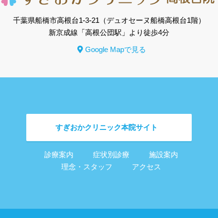
千葉県船橋市高根台1-3-21
（デュオセーヌ船橋高根台1階）
新京成線「高根公団駅」より徒歩4分
Google Mapで見る
すぎおかクリニック
本院サイト
診療案内
症状別診療
施設案内
理念・スタッフ
アクセス