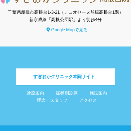
千葉県船橋市高根台1-3-21
（デュオセーヌ船橋高根台1階）
新京成線「高根公団駅」より徒歩4分
Google Mapで見る
すぎおかクリニック
本院サイト
診療案内
症状別診療
施設案内
理念・スタッフ
アクセス